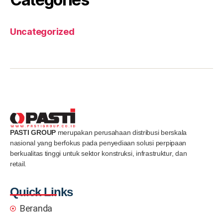
Uncategorized
PASTI GROUP
merupakan perusahaan distribusi berskala
nasional yang berfokus pada penyediaan solusi perpipaan
berkualitas tinggi untuk sektor konstruksi, infrastruktur, dan
retail.
Quick Links
Beranda