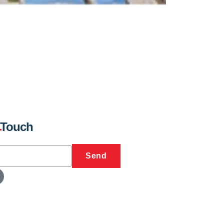
 Touch
Send