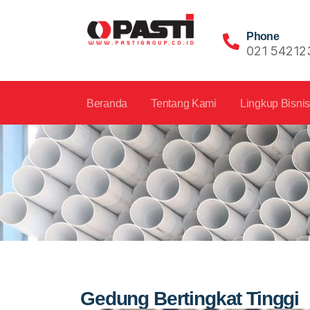
Phone
021 54212
Beranda
Tentang Kami
Lingkup Bisni
Gedung Bertingkat Tinggi