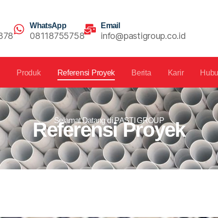
WhatsApp
Email
378
08118755758
info@pastigroup.co.id
s
Produk
Referensi Proyek
Berita
Karir
Hubu
Selamat Datang di PASTI GROUP
Referensi Proyek