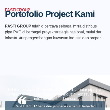
PASTI GROUP
Portofolio Project Kami
PASTI GROUP
telah dipercaya sebagai mitra distribusi
pipa PVC di berbagai proyek strategis nasional, mulai dari
infrastruktur pengembangan kawasan industri dan properti.
Lebih dari satu dekade menjadi mitra distributor pipa pvc
terpercaya untuk berbagai sektor industri, konstruksi, dan
infrastruktur di Indonesia.
PASTI GROUP hadir dengan dedikasi penuh terhadap