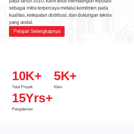
pada tahun 2010, kami terus membangun reputasi
sebagai mitra terpercaya melalui komitmen pada
kualitas, ketepatan distribusi, dan dukungan teknis
yang andal.
Pelajari Selengkapnya
10
K+
5
K+
Total Proyek
Klien
15
Yrs+
Pengalaman