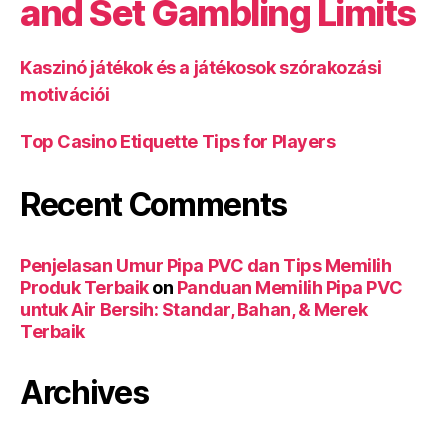
and Set Gambling Limits
Kaszinó játékok és a játékosok szórakozási
motivációi
Top Casino Etiquette Tips for Players
Recent Comments
Penjelasan Umur Pipa PVC dan Tips Memilih
Produk Terbaik
on
Panduan Memilih Pipa PVC
untuk Air Bersih: Standar, Bahan, & Merek
Terbaik
Archives