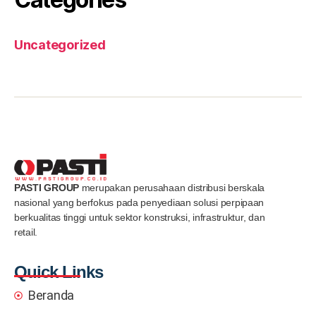
Uncategorized
PASTI GROUP
merupakan perusahaan distribusi berskala
nasional yang berfokus pada penyediaan solusi perpipaan
berkualitas tinggi untuk sektor konstruksi, infrastruktur, dan
retail.
Quick Links
Beranda