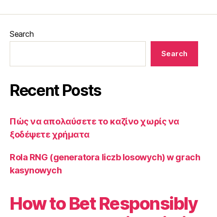
Search
Search
Recent Posts
Πώς να απολαύσετε το καζίνο χωρίς να
ξοδέψετε χρήματα
Rola RNG (generatora liczb losowych) w grach
kasynowych
How to Bet Responsibly