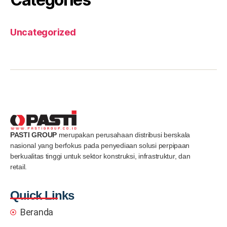
Uncategorized
PASTI GROUP
merupakan perusahaan distribusi berskala
nasional yang berfokus pada penyediaan solusi perpipaan
berkualitas tinggi untuk sektor konstruksi, infrastruktur, dan
retail.
Quick Links
Beranda