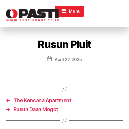
Menu
Rusun Pluit
April 27, 2025
←
The Kencana Apartment
→
Rusun Daan Mogot