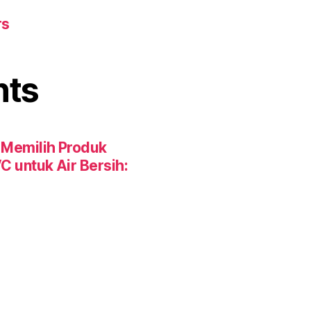
rs
nts
 Memilih Produk
C untuk Air Bersih: