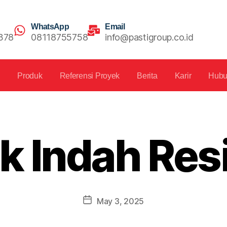
WhatsApp
Email
378
08118755758
info@pastigroup.co.id
s
Produk
Referensi Proyek
Berita
Karir
Hubu
k Indah Res
May 3, 2025