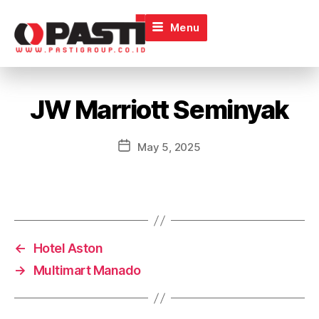
Menu
JW Marriott Seminyak
May 5, 2025
←
Hotel Aston
→
Multimart Manado