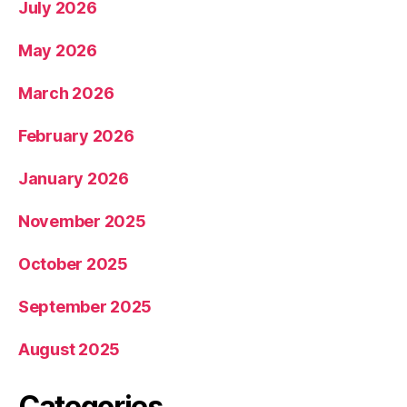
July 2026
May 2026
March 2026
February 2026
January 2026
November 2025
October 2025
September 2025
August 2025
Categories