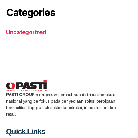
Categories
Uncategorized
PASTI GROUP
merupakan perusahaan distribusi berskala
nasional yang berfokus pada penyediaan solusi perpipaan
berkualitas tinggi untuk sektor konstruksi, infrastruktur, dan
retail.
Quick Links