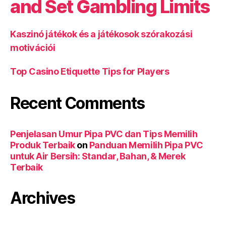
and Set Gambling Limits
Kaszinó játékok és a játékosok szórakozási
motivációi
Top Casino Etiquette Tips for Players
Recent Comments
Penjelasan Umur Pipa PVC dan Tips Memilih
Produk Terbaik
on
Panduan Memilih Pipa PVC
untuk Air Bersih: Standar, Bahan, & Merek
Terbaik
Archives