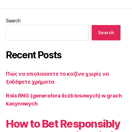
Search
Search
Recent Posts
Πώς να απολαύσετε το καζίνο χωρίς να
ξοδέψετε χρήματα
Rola RNG (generatora liczb losowych) w grach
kasynowych
How to Bet Responsibly