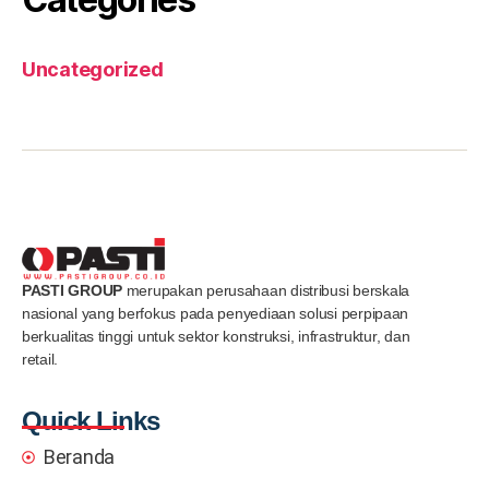
Uncategorized
PASTI GROUP
merupakan perusahaan distribusi berskala
nasional yang berfokus pada penyediaan solusi perpipaan
berkualitas tinggi untuk sektor konstruksi, infrastruktur, dan
retail.
Quick Links
Beranda