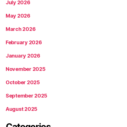
July 2026
May 2026
March 2026
February 2026
January 2026
November 2025
October 2025
September 2025
August 2025
Categories