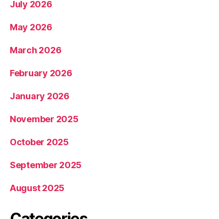
July 2026
May 2026
March 2026
February 2026
January 2026
November 2025
October 2025
September 2025
August 2025
Categories