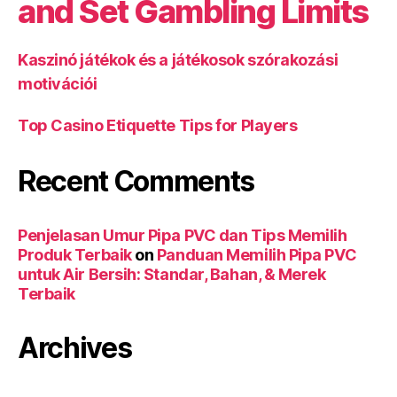
and Set Gambling Limits
Kaszinó játékok és a játékosok szórakozási
motivációi
Top Casino Etiquette Tips for Players
Recent Comments
Penjelasan Umur Pipa PVC dan Tips Memilih
Produk Terbaik
on
Panduan Memilih Pipa PVC
untuk Air Bersih: Standar, Bahan, & Merek
Terbaik
Archives