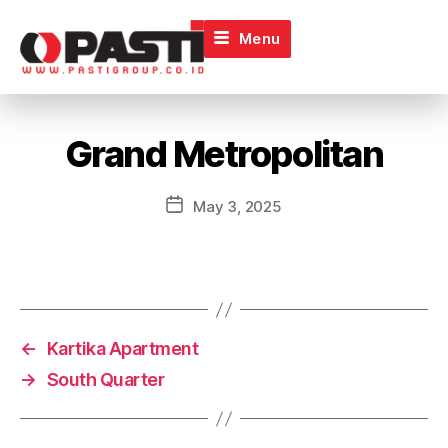
Menu
Grand Metropolitan
May 3, 2025
←
Kartika Apartment
→
South Quarter