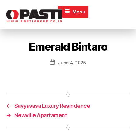
Menu
Emerald Bintaro
June 4, 2025
←
Savyavasa Luxury Resindence
→
Newville Apartament