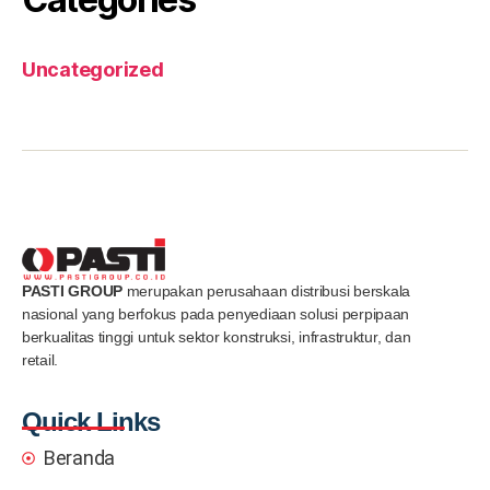
Uncategorized
PASTI GROUP
merupakan perusahaan distribusi berskala
nasional yang berfokus pada penyediaan solusi perpipaan
berkualitas tinggi untuk sektor konstruksi, infrastruktur, dan
retail.
Quick Links
Beranda