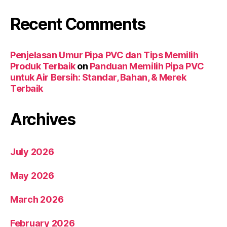
Recent Comments
Penjelasan Umur Pipa PVC dan Tips Memilih
Produk Terbaik
on
Panduan Memilih Pipa PVC
untuk Air Bersih: Standar, Bahan, & Merek
Terbaik
Archives
July 2026
May 2026
March 2026
February 2026