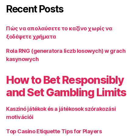
Recent Posts
Πώς να απολαύσετε το καζίνο χωρίς να
ξοδέψετε χρήματα
Rola RNG (generatora liczb losowych) w grach
kasynowych
How to Bet Responsibly
and Set Gambling Limits
Kaszinó játékok és a játékosok szórakozási
motivációi
Top Casino Etiquette Tips for Players