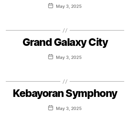
May 3, 2025
Grand Galaxy City
May 3, 2025
Kebayoran Symphony
May 3, 2025