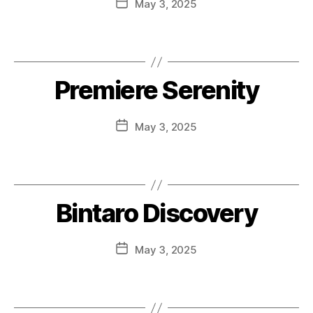
May 3, 2025
Premiere Serenity
May 3, 2025
Bintaro Discovery
May 3, 2025