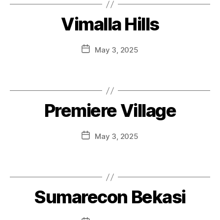
Vimalla Hills
May 3, 2025
Premiere Village
May 3, 2025
Sumarecon Bekasi