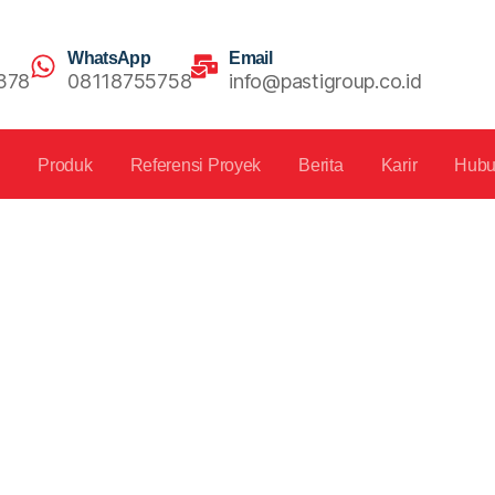
WhatsApp
Email
378
08118755758
info@pastigroup.co.id
s
Produk
Referensi Proyek
Berita
Karir
Hubu