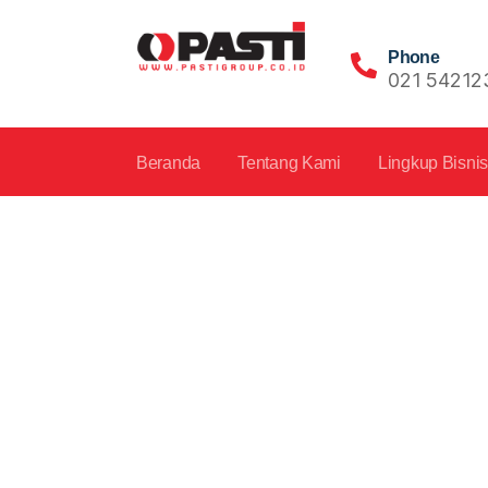
Phone
021 54212
Beranda
Tentang Kami
Lingkup Bisni